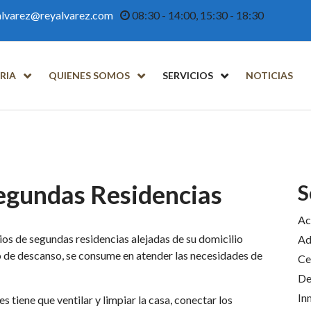
alvarez@reyalvarez.com
08:30 - 14:00, 15:30 - 18:30
RIA
QUIENES SOMOS
SERVICIOS
NOTICIAS
egundas Residencias
S
Ac
ios de segundas residencias alejadas de su domicilio
Ad
o de descanso, se consume en atender las necesidades de
Ce
De
In
s tiene que ventilar y limpiar la casa, conectar los