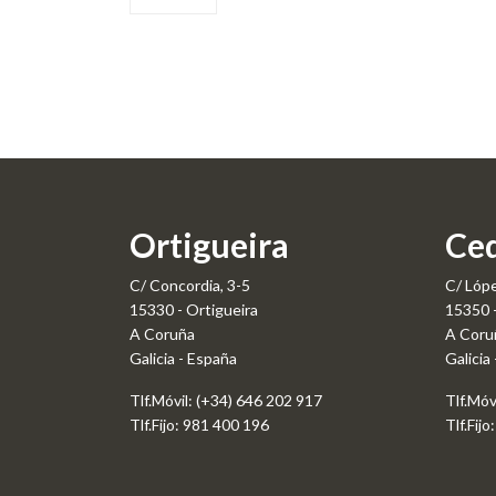
Ortigueira
Ced
C/ Concordia, 3-5
C/ Lópe
15330 - Ortigueira
15350 
A Coruña
A Coru
Galicia - España
Galicia
Tlf.Móvil: (+34) 646 202 917
Tlf.Móv
Tlf.Fijo: 981 400 196
Tlf.Fij