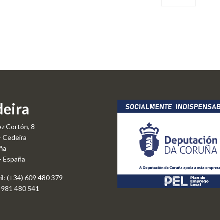
eira
z Cortón, 8
- Cedeira
ña
 - España
il: (+34) 609 480 379
o: 981 480 541