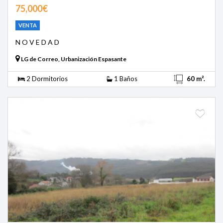
75,000€
VENTA
N O V E D A D
LG de Correo, Urbanización Espasante
2 Dormitorios
1 Baños
60 m².