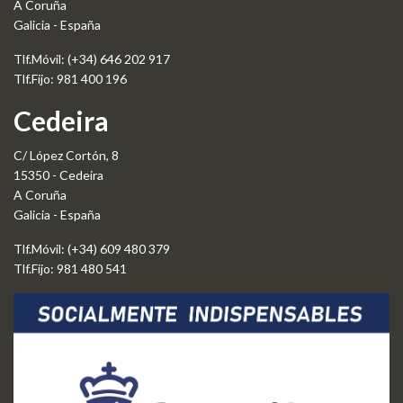
A Coruña
Galicia - España
Tlf.Móvil: (+34) 646 202 917
Tlf.Fijo: 981 400 196
Cedeira
C/ López Cortón, 8
15350 - Cedeira
A Coruña
Galicia - España
Tlf.Móvil: (+34) 609 480 379
Tlf.Fijo: 981 480 541