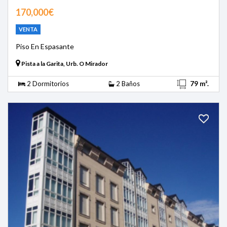
170,000€
VENTA
Piso En Espasante
Pista a la Garita, Urb. O Mirador
2 Dormitorios
2 Baños
79 m².